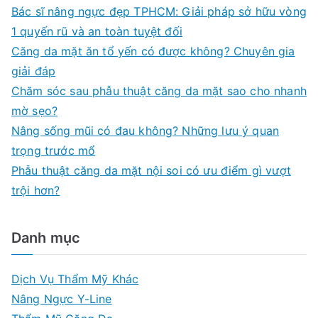
c
Bác sĩ nâng ngực đẹp TPHCM: Giải pháp sở hữu vòng
h
1 quyến rũ và an toàn tuyệt đối
f
Căng da mặt ăn tổ yến có được không? Chuyên gia
o
giải đáp
r
Chăm sóc sau phẫu thuật căng da mặt sao cho nhanh
:
mờ sẹo?
Nâng sống mũi có đau không? Những lưu ý quan
trọng trước mổ
Phẫu thuật căng da mặt nội soi có ưu điểm gì vượt
trội hơn?
Danh mục
Dịch Vụ Thẩm Mỹ Khác
Nâng Ngực Y-Line