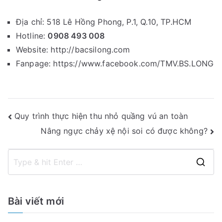
Địa chỉ: 518 Lê Hồng Phong, P.1, Q.10, TP.HCM
Hotline:
0908 493 008
Website: http://bacsilong.com
Fanpage: https://www.facebook.com/TMV.BS.LONG
Điều
Quy trình thực hiện thu nhỏ quầng vú an toàn
Nâng ngực chảy xệ nội soi có được không?
hướng
bài
S
viết
e
a
Bài viết mới
r