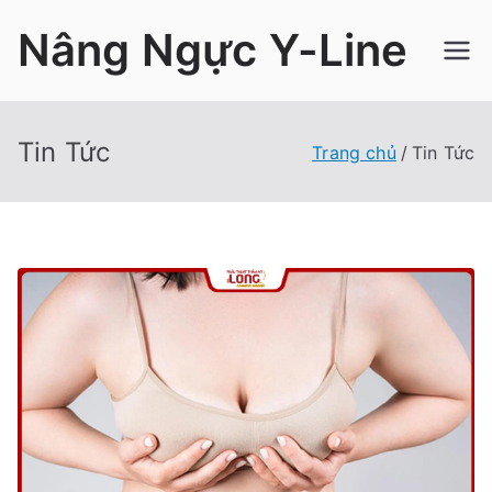
Chuyển
Nâng Ngực Y-Line
tới
nội
dung
Tin Tức
Trang chủ
Tin Tức