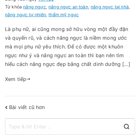
Từ khóa
nâng ngực
,
nâng ngực an toàn
,
nâng ngực tại nhà
,
nâng ngực tự nhiên
,
thẩm mỹ ngực
Là phụ nữ, ai cũng mong sở hữu vòng một đầy đặn
và quyến rũ, và cách nâng ngực là niềm mong ước
mà mọi phụ nữ yêu thích. Để có được một khuôn
ngực như ý và nâng ngực an toàn thì bạn nên tìm
hiểu cách nâng ngực đẹp bằng chất dinh dưỡng […]
Xem tiếp
Điều
Bài viết cũ hơn
hướng
S
bài
e