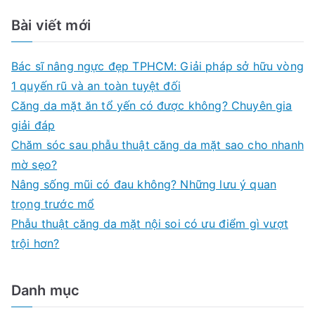
viết
a
Bài viết mới
r
c
Bác sĩ nâng ngực đẹp TPHCM: Giải pháp sở hữu vòng
h
1 quyến rũ và an toàn tuyệt đối
f
Căng da mặt ăn tổ yến có được không? Chuyên gia
o
giải đáp
r
Chăm sóc sau phẫu thuật căng da mặt sao cho nhanh
:
mờ sẹo?
Nâng sống mũi có đau không? Những lưu ý quan
trọng trước mổ
Phẫu thuật căng da mặt nội soi có ưu điểm gì vượt
trội hơn?
Danh mục