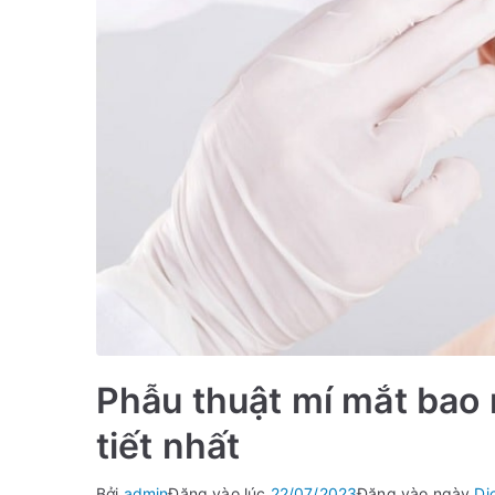
Phẫu thuật mí mắt bao n
tiết nhất
Bởi
admin
Đăng vào lúc
22/07/2023
Đăng vào ngày
Dị