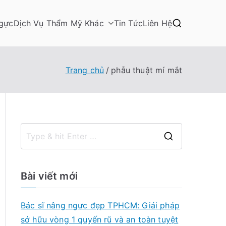
gực
Dịch Vụ Thẩm Mỹ Khác
Tin Tức
Liên Hệ
Trang chủ
phẫu thuật mí mắt
S
e
a
Bài viết mới
r
c
Bác sĩ nâng ngực đẹp TPHCM: Giải pháp
h
sở hữu vòng 1 quyến rũ và an toàn tuyệt