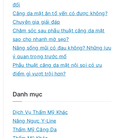
f
đối
o
Căng da mặt ăn tổ yến có được không?
r
Chuyên gia giải đáp
:
Chăm sóc sau phẫu thuật căng da mặt
sao cho nhanh mờ sẹo?
Nâng sống mũi có đau không? Những lưu
ý quan trọng trước mổ
Phẫu thuật căng da mặt nội soi có ưu
điểm gì vượt trội hơn?
Danh mục
Dịch Vụ Thẩm Mỹ Khác
Nâng Ngực Y-Line
Thẩm Mỹ Căng Da