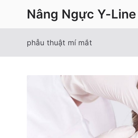
Chuyển
Nâng Ngực Y-Line
tới
nội
dung
phẫu thuật mí mắt