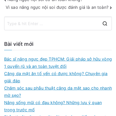
Điều
Vì sao nâng ngực nội soi được đánh giá là an toàn?
hướng
bài
S
viết
e
a
Bài viết mới
r
c
Bác sĩ nâng ngực đẹp TPHCM: Giải pháp sở hữu vòng
h
1 quyến rũ và an toàn tuyệt đối
f
Căng da mặt ăn tổ yến có được không? Chuyên gia
o
giải đáp
r
Chăm sóc sau phẫu thuật căng da mặt sao cho nhanh
:
mờ sẹo?
Nâng sống mũi có đau không? Những lưu ý quan
trọng trước mổ