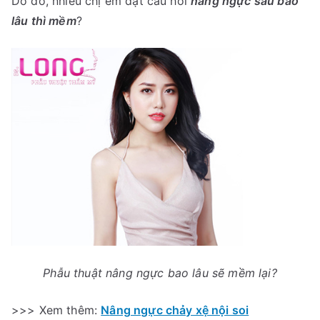
Do đó, nhiều chị em đặt câu hỏi
nâng ngực sau bao
lâu thì mềm
?
Phẫu thuật nâng ngực bao lâu sẽ mềm lại?
>>> Xem thêm:
N
âng ngực chảy xệ nội soi