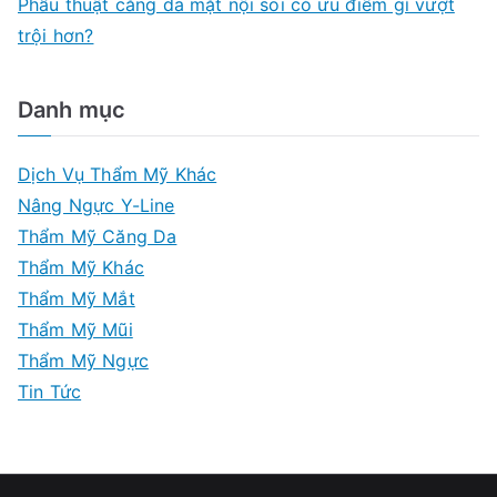
Phẫu thuật căng da mặt nội soi có ưu điểm gì vượt
trội hơn?
Danh mục
Dịch Vụ Thẩm Mỹ Khác
Nâng Ngực Y-Line
Thẩm Mỹ Căng Da
Thẩm Mỹ Khác
Thẩm Mỹ Mắt
Thẩm Mỹ Mũi
Thẩm Mỹ Ngực
Tin Tức