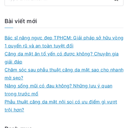
S
e
a
Bài viết mới
r
c
Bác sĩ nâng ngực đẹp TPHCM: Giải pháp sở hữu vòng
h
1 quyến rũ và an toàn tuyệt đối
f
Căng da mặt ăn tổ yến có được không? Chuyên gia
o
giải đáp
r
Chăm sóc sau phẫu thuật căng da mặt sao cho nhanh
:
mờ sẹo?
Nâng sống mũi có đau không? Những lưu ý quan
trọng trước mổ
Phẫu thuật căng da mặt nội soi có ưu điểm gì vượt
trội hơn?