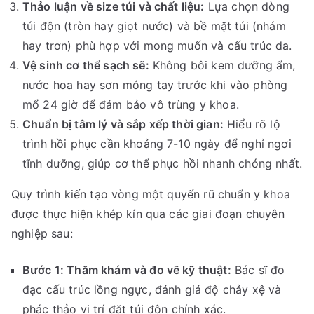
Thảo luận về size túi và chất liệu:
Lựa chọn dòng
túi độn (tròn hay giọt nước) và bề mặt túi (nhám
hay trơn) phù hợp với mong muốn và cấu trúc da.
Vệ sinh cơ thể sạch sẽ:
Không bôi kem dưỡng ẩm,
nước hoa hay sơn móng tay trước khi vào phòng
mổ 24 giờ để đảm bảo vô trùng y khoa.
Chuẩn bị tâm lý và sắp xếp thời gian:
Hiểu rõ lộ
trình hồi phục cần khoảng 7-10 ngày để nghỉ ngơi
tĩnh dưỡng, giúp cơ thể phục hồi nhanh chóng nhất.
Quy trình kiến tạo vòng một quyến rũ chuẩn y khoa
được thực hiện khép kín qua các giai đoạn chuyên
nghiệp sau:
Bước 1: Thăm khám và đo vẽ kỹ thuật:
Bác sĩ đo
đạc cấu trúc lồng ngực, đánh giá độ chảy xệ và
phác thảo vị trí đặt túi độn chính xác.