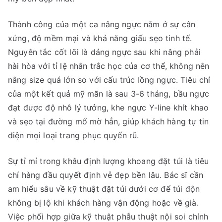
Thành công của một ca nâng ngực nằm ở sự cân
xứng, độ mềm mại và khả năng giấu sẹo tinh tế.
Nguyên tắc cốt lõi là dáng ngực sau khi nâng phải
hài hòa với tỉ lệ nhân trắc học của cơ thể, không nên
nâng size quá lớn so với cấu trúc lồng ngực. Tiêu chí
của một kết quả mỹ mãn là sau 3-6 tháng, bầu ngực
đạt được độ nhô lý tưởng, khe ngực Y-line khít khao
và sẹo tại đường mổ mờ hẳn, giúp khách hàng tự tin
diện mọi loại trang phục quyến rũ.
Sự tỉ mỉ trong khâu định lượng khoang đặt túi là tiêu
chí hàng đầu quyết định vẻ đẹp bền lâu. Bác sĩ cần
am hiểu sâu về kỹ thuật đặt túi dưới cơ để túi độn
không bị lộ khi khách hàng vận động hoặc về già.
Việc phối hợp giữa kỹ thuật phẫu thuật nội soi chính