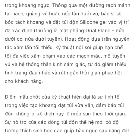
trong khoang ngực. Thông qua một đường rạch mảnh
tại nách, quầng vú hoặc nếp lằn dưới vú, bác sĩ sẽ
bóc tách khoang và đặt túi độn Silicone gel vào vị trí
đã xác định (thường là mặt phẳng Dual Plane – nửa
dưới cơ, nửa dưới tuyến). Hoạt động dựa trên nguyên
tắc xâm lấn tối thiểu, kỹ thuật nội soi giúp hạn chế
tối đa việc xâm phạm vào các mạch máu, mô tuyến
vú và hệ thống thần kinh cảm giác, từ đó giảm thiểu
tình trạng đau nhức và rút ngắn thời gian phục hồi
cho khách hàng.
Điểm mấu chốt của kỹ thuật hiện đại là sự tinh tế
trong việc tạo khoang đặt túi vừa vặn, đảm bảo túi
độn không bị xê dịch hay lộ mép sụn theo thời gian.
Sự hỗ trợ của các dòng túi độn thế hệ mới có độ
tương thích sinh học cao giúp bầu ngực sau nâng đạt