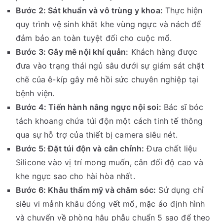
Bước 2: Sát khuẩn và vô trùng y khoa:
Thực hiện
quy trình vệ sinh khắt khe vùng ngực và nách để
đảm bảo an toàn tuyệt đối cho cuộc mổ.
Bước 3: Gây mê nội khí quản:
Khách hàng được
đưa vào trạng thái ngủ sâu dưới sự giám sát chặt
chẽ của ê-kíp gây mê hồi sức chuyên nghiệp tại
bệnh viện.
Bước 4: Tiến hành nâng ngực nội soi:
Bác sĩ bóc
tách khoang chứa túi độn một cách tinh tế thông
qua sự hỗ trợ của thiết bị camera siêu nét.
Bước 5: Đặt túi độn và cân chỉnh:
Đưa chất liệu
Silicone vào vị trí mong muốn, cân đối độ cao và
khe ngực sao cho hài hòa nhất.
Bước 6: Khâu thẩm mỹ và chăm sóc:
Sử dụng chỉ
siêu vi mảnh khâu đóng vết mổ, mặc áo định hình
và chuyển về phòng hậu phẫu chuẩn 5 sao để theo