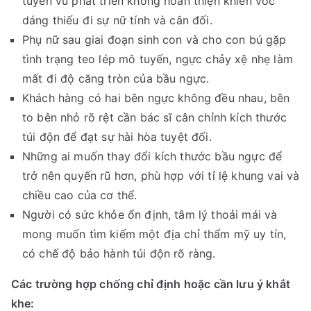
tuyến vú phát triển không hoàn thiện khiến vóc
dáng thiếu đi sự nữ tính và cân đối.
Phụ nữ sau giai đoạn sinh con và cho con bú gặp
tình trạng teo lép mô tuyến, ngực chảy xệ nhẹ làm
mất đi độ căng tròn của bầu ngực.
Khách hàng có hai bên ngực không đều nhau, bên
to bên nhỏ rõ rệt cần bác sĩ cân chỉnh kích thước
túi độn để đạt sự hài hòa tuyệt đối.
Những ai muốn thay đổi kích thước bầu ngực để
trở nên quyến rũ hơn, phù hợp với tỉ lệ khung vai và
chiều cao của cơ thể.
Người có sức khỏe ổn định, tâm lý thoải mái và
mong muốn tìm kiếm một địa chỉ thẩm mỹ uy tín,
có chế độ bảo hành túi độn rõ ràng.
Các trường hợp chống chỉ định hoặc cần lưu ý khắt
khe: