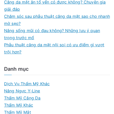
Căng da mặt ăn tổ yến có được không? Chuyên gia
o
giải đáp
r
Chăm sóc sau phẫu thuật căng da mặt sao cho nhanh
:
mờ sẹo?
Nâng sống mũi có đau không? Những lưu ý quan
trọng trước mổ
Phẫu thuật căng da mặt nội soi có ưu điểm gì vượt
trội hơn?
Danh mục
Dịch Vụ Thẩm Mỹ Khác
Nâng Ngực Y-Line
Thẩm Mỹ Căng Da
Thẩm Mỹ Khác
Thẩm Mỹ Mắt