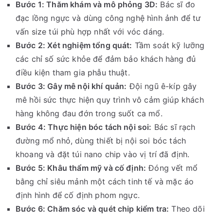
Bước 1: Thăm khám và mô phỏng 3D:
Bác sĩ đo
đạc lồng ngực và dùng công nghệ hình ảnh để tư
vấn size túi phù hợp nhất với vóc dáng.
Bước 2: Xét nghiệm tổng quát:
Tầm soát kỹ lưỡng
các chỉ số sức khỏe để đảm bảo khách hàng đủ
điều kiện tham gia phẫu thuật.
Bước 3: Gây mê nội khí quản:
Đội ngũ ê-kíp gây
mê hồi sức thực hiện quy trình vô cảm giúp khách
hàng không đau đớn trong suốt ca mổ.
Bước 4: Thực hiện bóc tách nội soi:
Bác sĩ rạch
đường mổ nhỏ, dùng thiết bị nội soi bóc tách
khoang và đặt túi nano chip vào vị trí đã định.
Bước 5: Khâu thẩm mỹ và cố định:
Đóng vết mổ
bằng chỉ siêu mảnh một cách tinh tế và mặc áo
định hình để cố định phom ngực.
Bước 6: Chăm sóc và quét chip kiểm tra:
Theo dõi