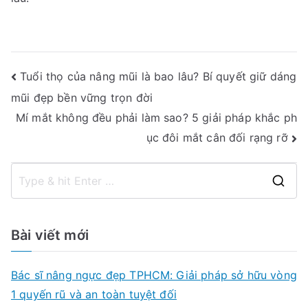
Điều
Tuổi thọ của nâng mũi là bao lâu? Bí quyết giữ dáng
mũi đẹp bền vững trọn đời
hướng
Mí mắt không đều phải làm sao? 5 giải pháp khắc ph
bài
ục đôi mắt cân đối rạng rỡ
viết
S
e
a
Bài viết mới
r
c
Bác sĩ nâng ngực đẹp TPHCM: Giải pháp sở hữu vòng
h
1 quyến rũ và an toàn tuyệt đối
f