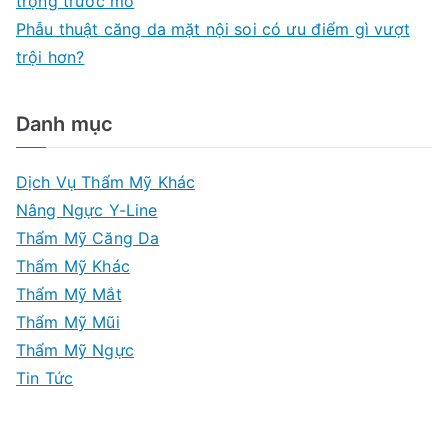
trọng trước mổ
Phẫu thuật căng da mặt nội soi có ưu điểm gì vượt
trội hơn?
Danh mục
Dịch Vụ Thẩm Mỹ Khác
Nâng Ngực Y-Line
Thẩm Mỹ Căng Da
Thẩm Mỹ Khác
Thẩm Mỹ Mắt
Thẩm Mỹ Mũi
Thẩm Mỹ Ngực
Tin Tức