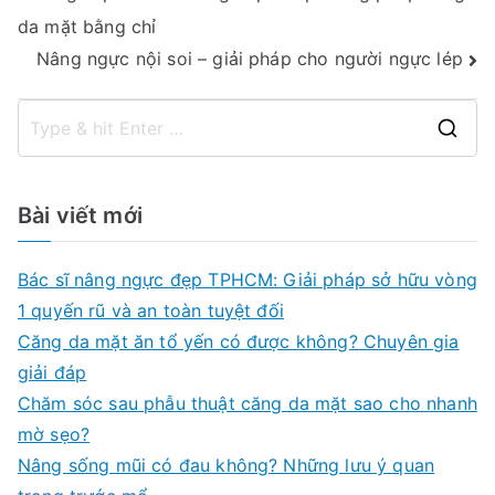
da mặt bằng chỉ
hướng
Nâng ngực nội soi – giải pháp cho người ngực lép
bài
viết
S
e
a
Bài viết mới
r
c
Bác sĩ nâng ngực đẹp TPHCM: Giải pháp sở hữu vòng
h
1 quyến rũ và an toàn tuyệt đối
f
Căng da mặt ăn tổ yến có được không? Chuyên gia
o
giải đáp
r
Chăm sóc sau phẫu thuật căng da mặt sao cho nhanh
:
mờ sẹo?
Nâng sống mũi có đau không? Những lưu ý quan