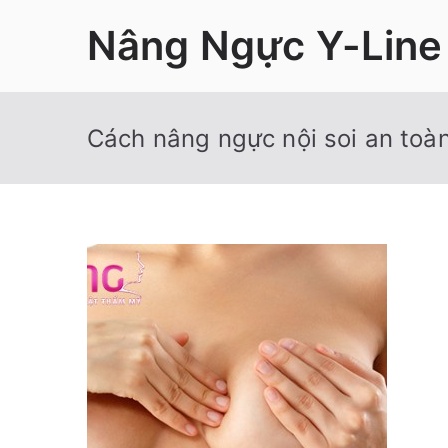
Chuyển
Nâng Ngực Y-Line
tới
nội
dung
Cách nâng ngực nội soi an toà