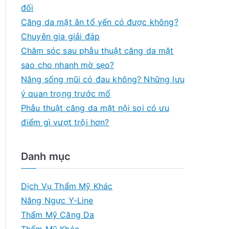
f
đối
o
Căng da mặt ăn tổ yến có được không?
r
Chuyên gia giải đáp
:
Chăm sóc sau phẫu thuật căng da mặt
sao cho nhanh mờ sẹo?
Nâng sống mũi có đau không? Những lưu
ý quan trọng trước mổ
Phẫu thuật căng da mặt nội soi có ưu
điểm gì vượt trội hơn?
Danh mục
Dịch Vụ Thẩm Mỹ Khác
Nâng Ngực Y-Line
Thẩm Mỹ Căng Da