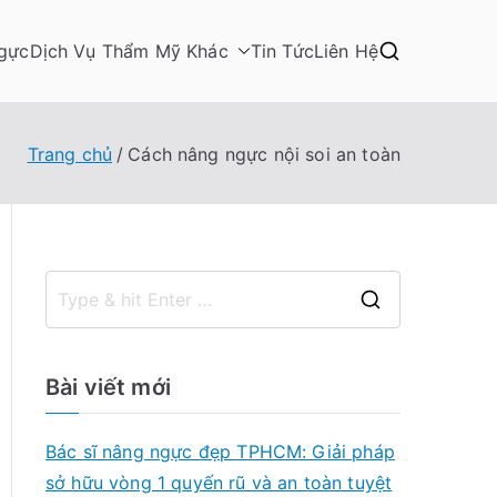
gực
Dịch Vụ Thẩm Mỹ Khác
Tin Tức
Liên Hệ
Trang chủ
Cách nâng ngực nội soi an toàn
S
e
a
Bài viết mới
r
c
Bác sĩ nâng ngực đẹp TPHCM: Giải pháp
h
sở hữu vòng 1 quyến rũ và an toàn tuyệt